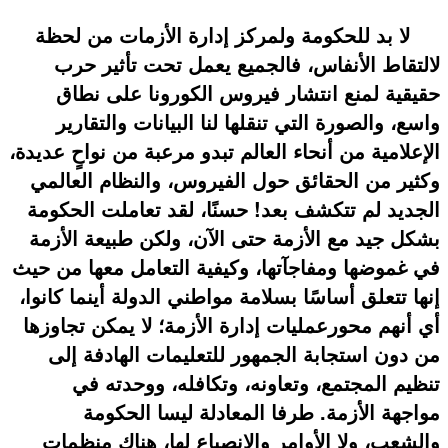
لا بد للحكومة ولمركز إدارة الأزمات من لحظة
لالتقاط الأنفاس، فالجميع يعمل تحت تأثير حرب
حقيقية لمنع انتشار فيروس الكورونا على نطاق
واسع، والصورة التي تنقلها لنا البيانات والتقارير
الإعلامية من أنحاء العالم تبدو مرعبة من نواحٍ عديدة،
وكثير من الحقائق حول الفيروس، والنظام العالمي
الجديد لم تتكشف بعد! حسنًا، لقد تعاملت الحكومة
بشكل جيد مع الأزمة حتى الآن، ولكن طبيعة الأزمة
في غموضها ومفاجآتها، وكيفية التعامل معها من حيث
إنها تتعلق أساسًا بسلامة مواطني الدولة أينما كانوا،
أي أنهم محورعمليات إدارة الأزمة؛ لا يمكن تجاوزها
من دون استجابة الجمهور للتعليمات الهادفة إلى
تنظيم المجتمع، وتعاونه، وتكافله، ووحدته في
مواجهة الأزمة. طرفا المعادلة ليسا الحكومة
والشعب، ولا الأوامر والانصياع لها، هناك منظمات