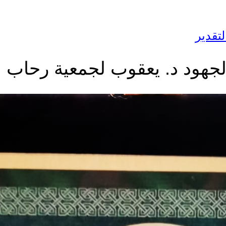
لتقدير
ً لجهود د. يعقوب لجمعية رحاب