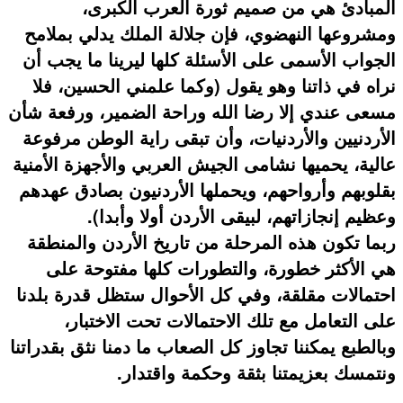
المبادئ هي من صميم ثورة العرب الكبرى،
ومشروعها النهضوي، فإن جلالة الملك يدلي بملامح
الجواب الأسمى على الأسئلة كلها ليرينا ما يجب أن
نراه في ذاتنا وهو يقول (وكما علمني الحسين، فلا
مسعى عندي إلا رضا الله وراحة الضمير، ورفعة شأن
الأردنيين والأردنيات، وأن تبقى راية الوطن مرفوعة
عالية، يحميها نشامى الجيش العربي والأجهزة الأمنية
بقلوبهم وأرواحهم، ويحملها الأردنيون بصادق عهدهم
وعظيم إنجازاتهم، لبيقى الأردن أولا وأبدا).
ربما تكون هذه المرحلة من تاريخ الأردن والمنطقة
هي الأكثر خطورة، والتطورات كلها مفتوحة على
احتمالات مقلقة، وفي كل الأحوال ستظل قدرة بلدنا
على التعامل مع تلك الاحتمالات تحت الاختبار،
وبالطبع يمكننا تجاوز كل الصعاب ما دمنا نثق بقدراتنا
ونتمسك بعزيمتنا بثقة وحكمة واقتدار.