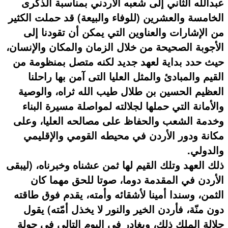
عبدالله الثاني إلى شعبه الأردني بمناسبة الذكرى
الخامسة والعشرين (للوفاء والبيعة) قد حملت الكثير
من الإشارات والعناوين التي يمكن أن تقودنا إلى
الأجوبة الصحيحة من خلال الزمان والمكان والإنسان،
حيث حدد بداية لعهد جديد لكنه متصل بمنظومة من
القيم والمبادئ والمثل العليا التى آمن بها راحلنا
العظيم الحسين بن طلال طيب الله ثراه، والوصية
والأمانة التي حملها لجلالته لمواصلة مسيرة البناء
وخدمة الشعب والحفاظ على مصالحه العليا، وعلى
مكانة ودور الأردن في محيطه القومي والإقليمي
والدولي.
ذلك العهد وتلك القيم لها ثمن عشناه وخبرناه، (ليبقى
الأردن في المقدمة دوما، صوتا للحق مهما كان
الثمن، وسندا أمينا لأشقائه وأمته، يقدم فوق طاقته
دون منّة، فأردن الخير والنور لا يخذل أمّته) يقول
جلالة الملك ذلك، ويغادر في اليوم التالي في جولة