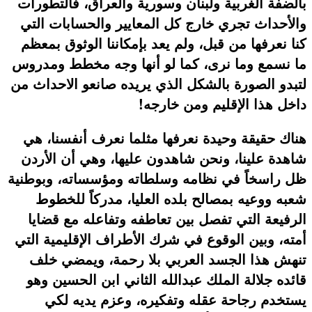
بالضفة الغربية ولبنان وسورية والعراق، فالتطورات
والأحداث تجري خارج كل المعايير والحسابات التي
كنا نعرفها من قبل، ولم يعد بإمكاننا الوثوق بمعظم
ما نسمع وما نرى، كما لو أنها وجه مخطط ومدروس
لتبدو الصورة بالشكل الذي يريده صانعو الاحداث من
داخل هذا الإقليم ومن خارجه!
هناك حقيقة وحيدة نعرفها مثلما نعرف أنفسنا، هي
شاهدة علينا، ونحن شاهدون عليها، وهي أن الأردن
ظل راسخاً في نظامه وسلطاته ومؤسساته، وبوطنية
شعبه ووعيه بمصالح بلده العليا، مدركاً للخطوط
الرفيعة التي تفصل بين تعاطفه وتفاعله مع قضايا
أمته، وبين الوقوع في شرك الأطراف الإقليمية التي
تنهش هذا الجسد العربي بلا رحمة، ويمضي خلف
قائده جلالة الملك عبدالله الثاني ابن الحسين وهو
يستخدم رجاحة عقله وتفكيره، وعزم يديه لكي